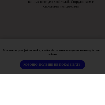
винных школ для любителей. Сотрудничаем с
ключевыми импортерами
Мы используем файлы cookie, чтобы обеспечить наилучшее взаимодействие с
сайтом.
Контакты
ХОРОШО! БОЛЬШЕ НЕ ПОКАЗЫВАТЬ!
+7 929 260 69 49