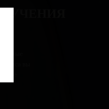
ОБУЧЕНИЯ
икальные
я курса вы
в мире