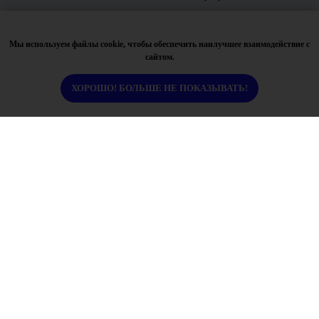
Мы используем файлы cookie, чтобы обеспечить наилучшее взаимодействие с
сайтом.
ХОРОШО! БОЛЬШЕ НЕ ПОКАЗЫВАТЬ!
Контакты
+7 929 260 69 49